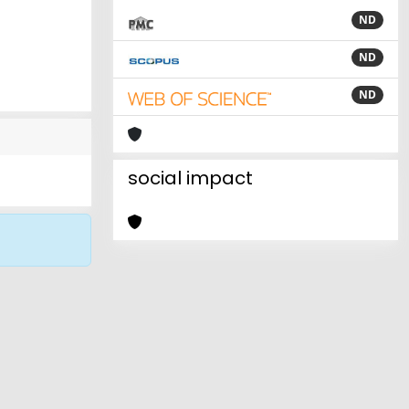
ND
ND
ND
social impact