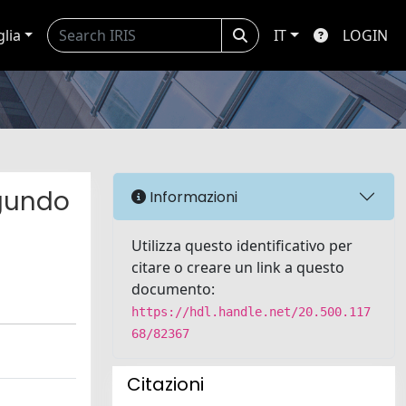
glia
IT
LOGIN
egundo
Informazioni
Utilizza questo identificativo per
citare o creare un link a questo
documento:
https://hdl.handle.net/20.500.117
68/82367
Citazioni