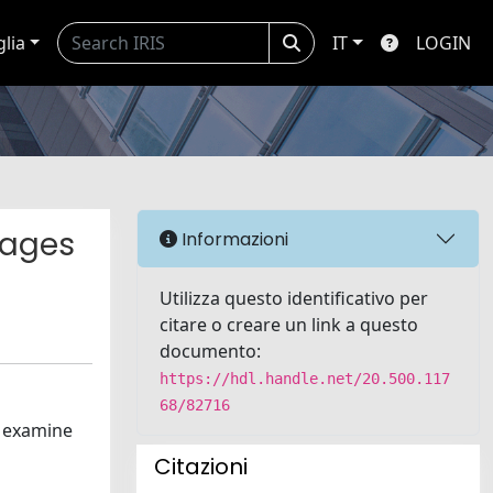
glia
IT
LOGIN
tages
Informazioni
Utilizza questo identificativo per
citare o creare un link a questo
documento:
https://hdl.handle.net/20.500.117
68/82716
o examine
Citazioni