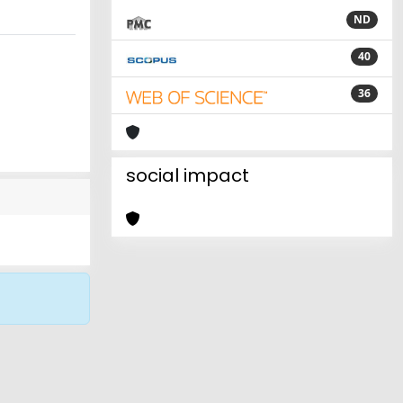
ND
40
36
social impact