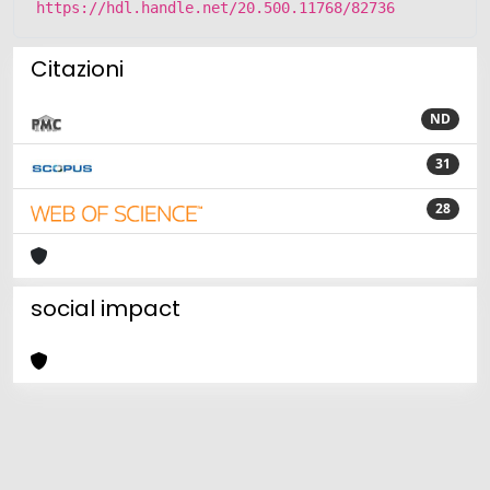
https://hdl.handle.net/20.500.11768/82736
Citazioni
ND
31
28
social impact
Powered by
IRIS
-
about IRIS
-