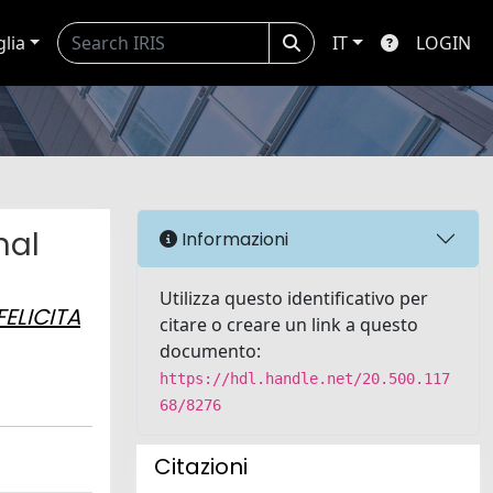
glia
IT
LOGIN
nal
Informazioni
Utilizza questo identificativo per
FELICITA
citare o creare un link a questo
documento:
https://hdl.handle.net/20.500.117
68/8276
Citazioni