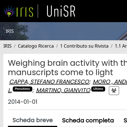
IRIS
IRIS
Catalogo Ricerca
1 Contributo su Rivista
1.1 Ar
Weighing brain activity with t
manuscripts come to light
CAPPA, STEFANO FRANCESCO
;
MORO , AND
L.
;
MARTINO, GIANVITO
Penultimo
Ultimo
2014-01-01
Scheda breve
Scheda completa
S