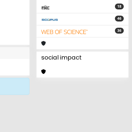
18
46
36
social impact