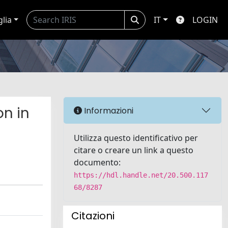
glia
IT
LOGIN
on in
Informazioni
Utilizza questo identificativo per
citare o creare un link a questo
documento:
https://hdl.handle.net/20.500.117
68/8287
Citazioni