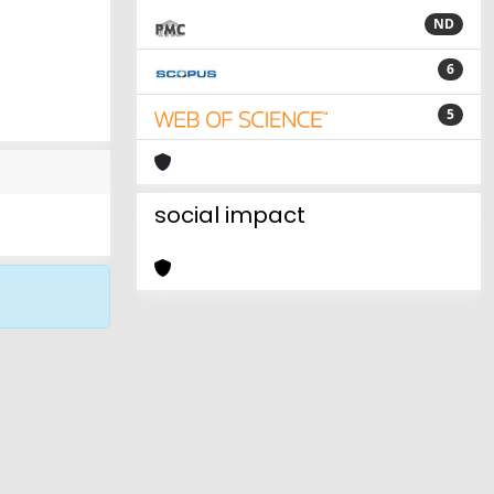
ND
6
5
social impact