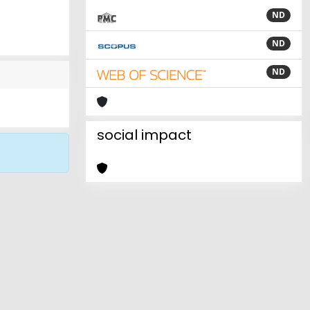
ND
ND
ND
social impact