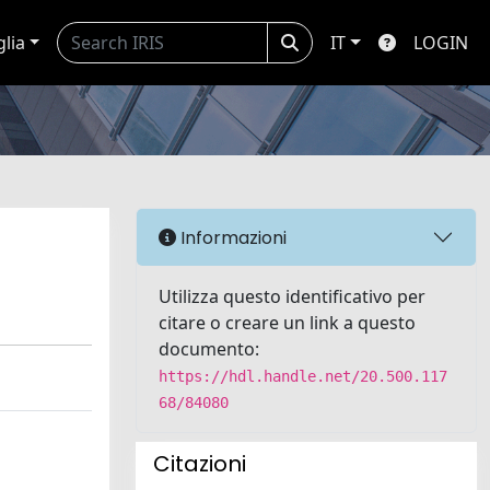
glia
IT
LOGIN
Informazioni
Utilizza questo identificativo per
citare o creare un link a questo
documento:
https://hdl.handle.net/20.500.117
68/84080
Citazioni