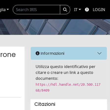
glia
IT
LOGIN
erone
Informazioni
Utilizza questo identificativo per
citare o creare un link a questo
documento:
https://hdl.handle.net/20.500.117
68/8409
Citazioni