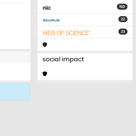
ND
22
23
social impact