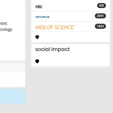
ND
2091
ease;
1663
cology;
social impact