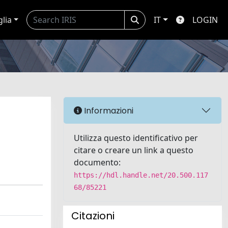
glia
IT
LOGIN
Informazioni
Utilizza questo identificativo per
citare o creare un link a questo
documento:
https://hdl.handle.net/20.500.117
68/85221
Citazioni