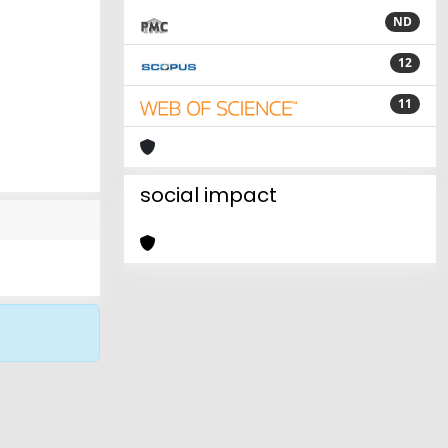
ND
12
11
social impact