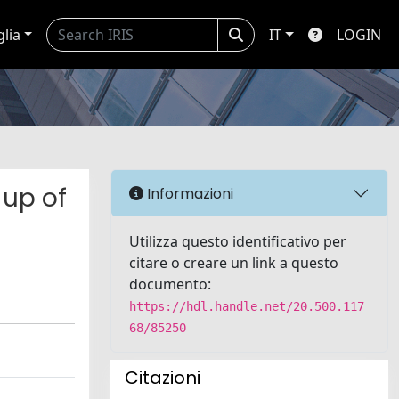
glia
IT
LOGIN
-up of
Informazioni
Utilizza questo identificativo per
citare o creare un link a questo
documento:
https://hdl.handle.net/20.500.117
68/85250
Citazioni