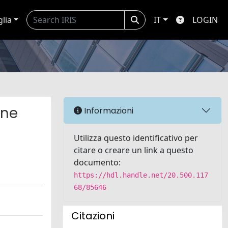
glia
IT
LOGIN
ene
Informazioni
Utilizza questo identificativo per
citare o creare un link a questo
documento:
https://hdl.handle.net/20.500.117
68/85646
Citazioni