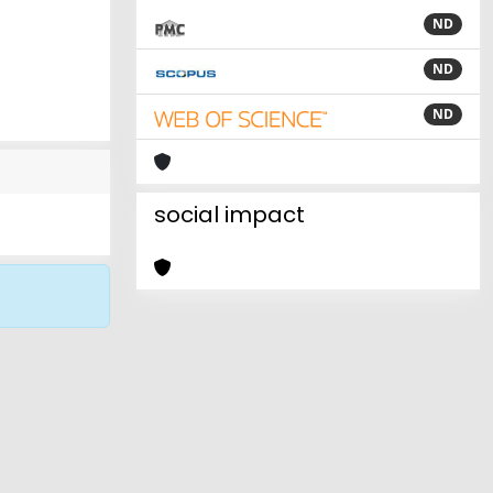
ND
ND
ND
social impact