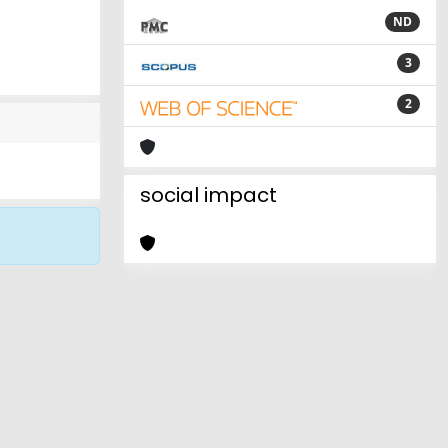
ND
3
2
social impact