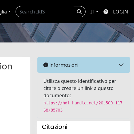
glia
IT
LOGIN
tion
Informazioni
Utilizza questo identificativo per
citare o creare un link a questo
documento:
https://hdl.handle.net/20.500.117
68/85703
Citazioni