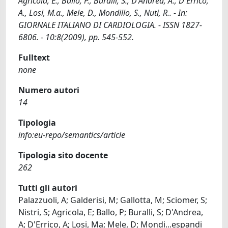
Agricola, E., Ballo, P., Buralli, S., D'Andrea, A., D'Errico,
A., Losi, M.a., Mele, D., Mondillo, S., Nuti, R.. - In:
GIORNALE ITALIANO DI CARDIOLOGIA. - ISSN 1827-
6806. - 10:8(2009), pp. 545-552.
Fulltext
none
Numero autori
14
Tipologia
info:eu-repo/semantics/article
Tipologia sito docente
262
Tutti gli autori
Palazzuoli, A; Galderisi, M; Gallotta, M; Sciomer, S;
Nistri, S; Agricola, E; Ballo, P; Buralli, S; D'Andrea,
A; D'Errico, A; Losi, Ma; Mele, D; Mondi
...
espandi