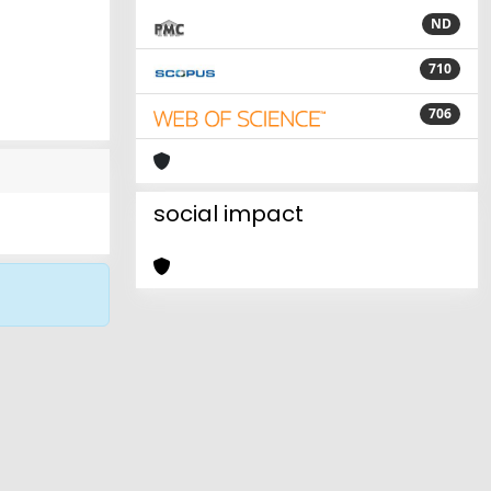
ND
710
706
social impact