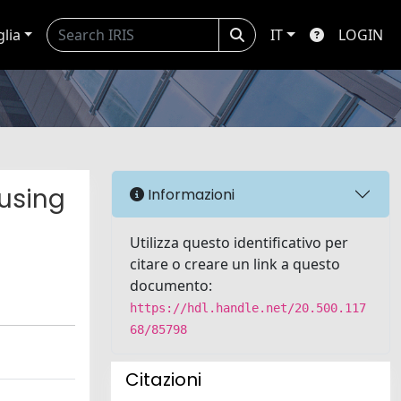
glia
IT
LOGIN
using
Informazioni
Utilizza questo identificativo per
citare o creare un link a questo
documento:
https://hdl.handle.net/20.500.117
68/85798
Citazioni