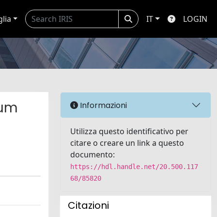
glia
IT
LOGIN
ium
Informazioni
Utilizza questo identificativo per
citare o creare un link a questo
documento:
https://hdl.handle.net/20.500.117
68/85820
Citazioni