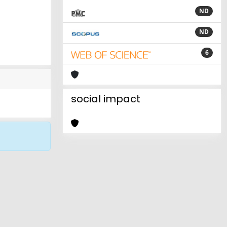
ND
ND
6
social impact