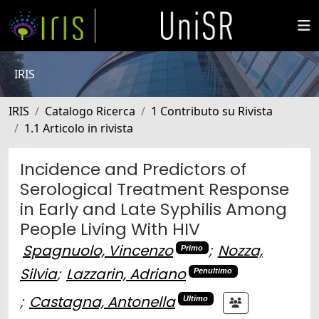
IRIS
IRIS
Catalogo Ricerca
1 Contributo su Rivista
1.1 Articolo in rivista
Incidence and Predictors of
Serological Treatment Response
in Early and Late Syphilis Among
People Living With HIV
Spagnuolo, Vincenzo
;
Nozza,
Primo
Silvia
;
Lazzarin, Adriano
Penultimo
;
Castagna, Antonella
Ultimo