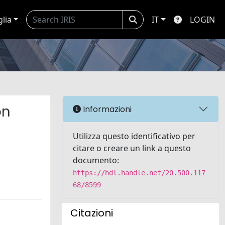
glia
IT
LOGIN
on
Informazioni
Utilizza questo identificativo per
citare o creare un link a questo
documento:
https://hdl.handle.net/20.500.117
68/8599
Citazioni