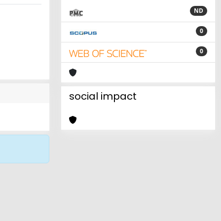
ND
0
0
social impact