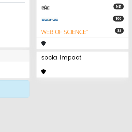
ND
100
85
social impact