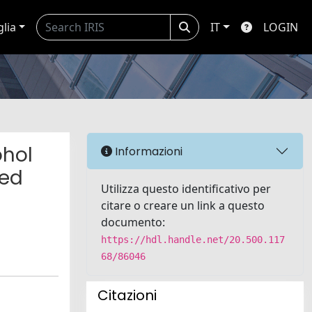
glia
IT
LOGIN
ohol
Informazioni
zed
Utilizza questo identificativo per
citare o creare un link a questo
documento:
https://hdl.handle.net/20.500.117
68/86046
Citazioni