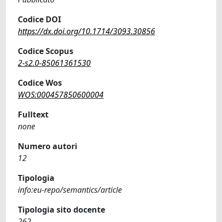
Codice DOI
https://dx.doi.org/10.1714/3093.30856
Codice Scopus
2-s2.0-85061361530
Codice Wos
WOS:000457850600004
Fulltext
none
Numero autori
12
Tipologia
info:eu-repo/semantics/article
Tipologia sito docente
262