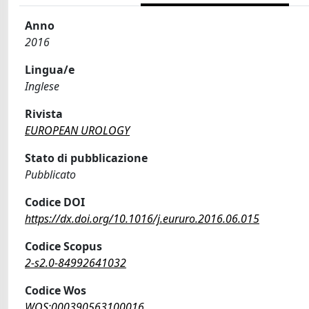
Anno
2016
Lingua/e
Inglese
Rivista
EUROPEAN UROLOGY
Stato di pubblicazione
Pubblicato
Codice DOI
https://dx.doi.org/10.1016/j.eururo.2016.06.015
Codice Scopus
2-s2.0-84992641032
Codice Wos
WOS:000390563100016