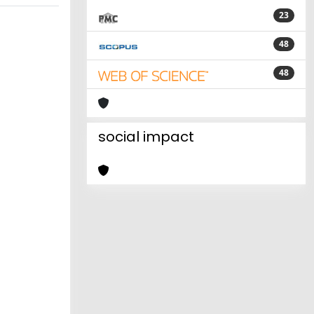
23
48
48
social impact