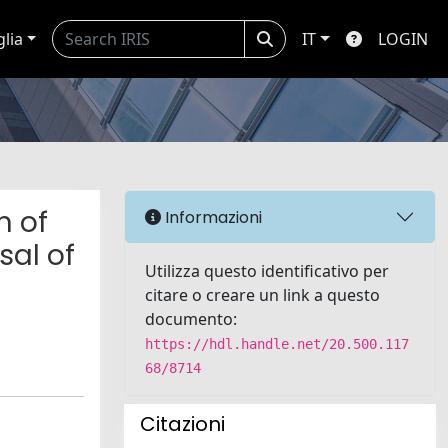
glia
IT
LOGIN
n of
Informazioni
sal of
Utilizza questo identificativo per
citare o creare un link a questo
documento:
https://hdl.handle.net/20.500.117
68/8714
Citazioni