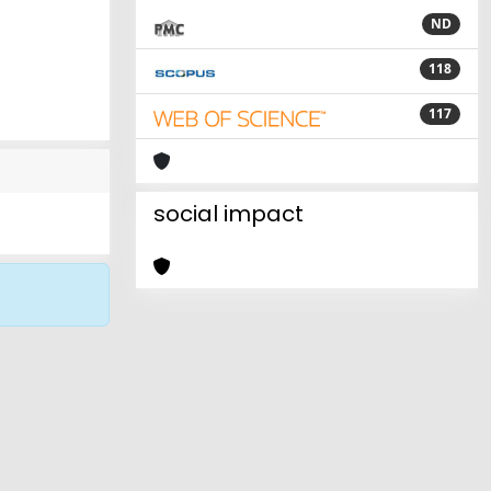
ND
118
117
social impact