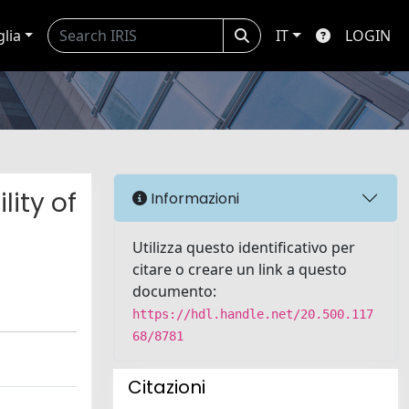
glia
IT
LOGIN
ity of
Informazioni
Utilizza questo identificativo per
citare o creare un link a questo
documento:
https://hdl.handle.net/20.500.117
68/8781
Citazioni