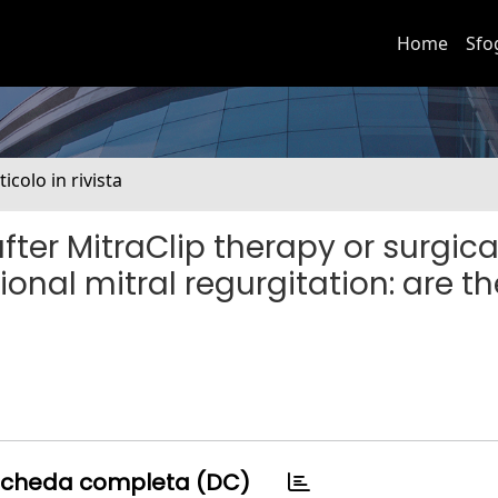
Home
Sfo
ticolo in rivista
ter MitraClip therapy or surgica
onal mitral regurgitation: are t
cheda completa (DC)