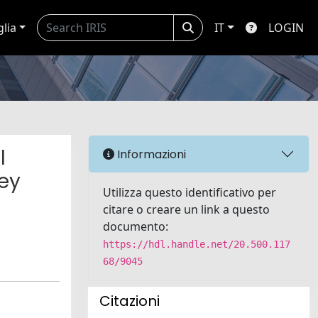
glia
IT
LOGIN
l
Informazioni
hey
Utilizza questo identificativo per
citare o creare un link a questo
documento:
https://hdl.handle.net/20.500.117
68/9045
Citazioni