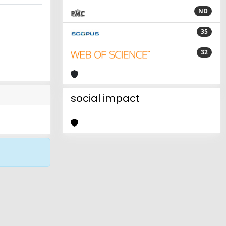
ND
35
32
social impact