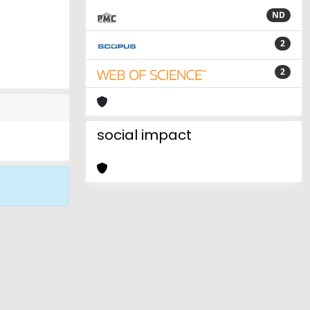
ND
2
2
social impact