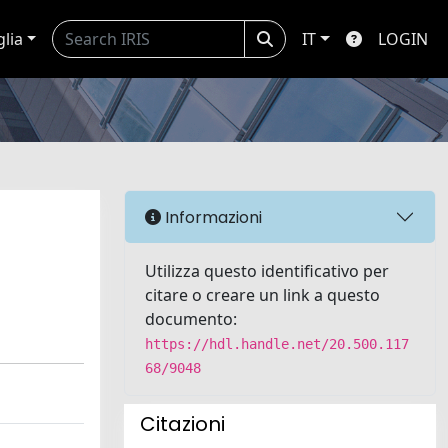
glia
IT
LOGIN
Informazioni
Utilizza questo identificativo per
citare o creare un link a questo
documento:
https://hdl.handle.net/20.500.117
68/9048
Citazioni