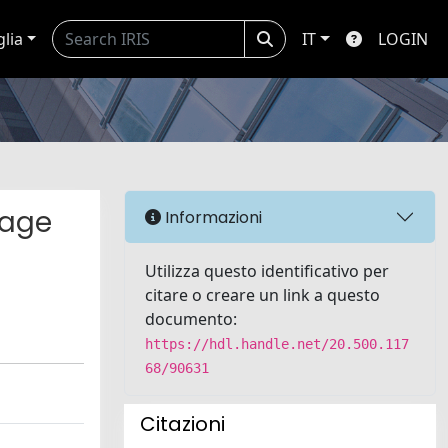
glia
IT
LOGIN
hage
Informazioni
Utilizza questo identificativo per
citare o creare un link a questo
documento:
https://hdl.handle.net/20.500.117
68/90631
Citazioni