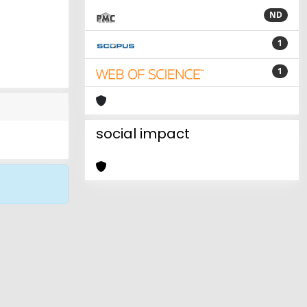
ND
1
1
social impact