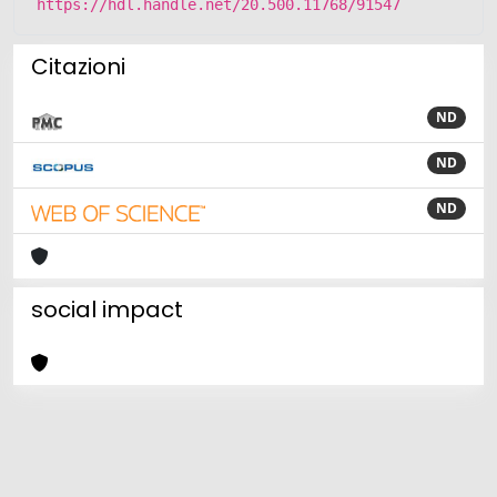
https://hdl.handle.net/20.500.11768/91547
Citazioni
ND
ND
ND
social impact
Powered by
IRIS
-
about IRIS
-