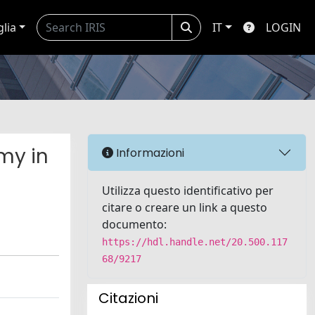
glia
IT
LOGIN
my in
Informazioni
Utilizza questo identificativo per
citare o creare un link a questo
documento:
https://hdl.handle.net/20.500.117
68/9217
Citazioni