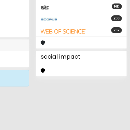
ND
250
237
social impact