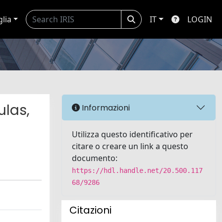
glia
IT
LOGIN
ulas,
Informazioni
Utilizza questo identificativo per
citare o creare un link a questo
documento:
https://hdl.handle.net/20.500.117
68/9286
Citazioni