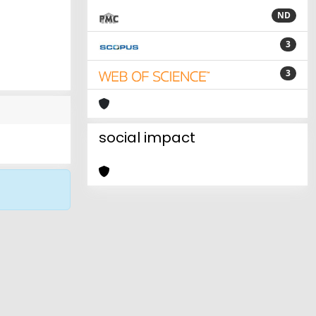
ND
3
3
social impact