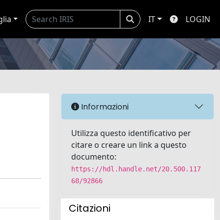
glia
IT
LOGIN
Informazioni
Utilizza questo identificativo per
citare o creare un link a questo
documento:
https://hdl.handle.net/20.500.117
68/92866
Citazioni