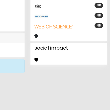
ND
ND
ND
social impact