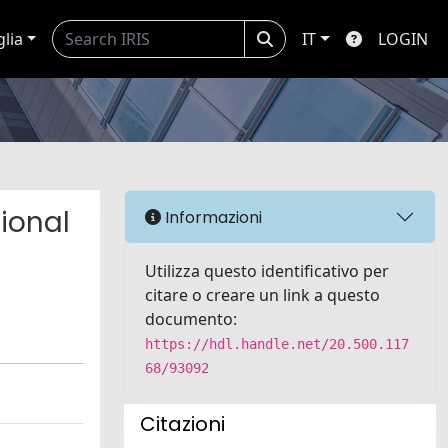
glia
IT
LOGIN
ional
Informazioni
Utilizza questo identificativo per
citare o creare un link a questo
documento:
https://hdl.handle.net/20.500.117
68/93092
Citazioni