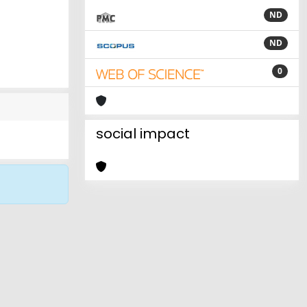
ND
ND
0
social impact