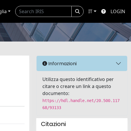
glia
IT
LOGIN
Informazioni
Utilizza questo identificativo per
citare o creare un link a questo
documento:
https://hdl.handle.net/20.500.117
68/93133
Citazioni