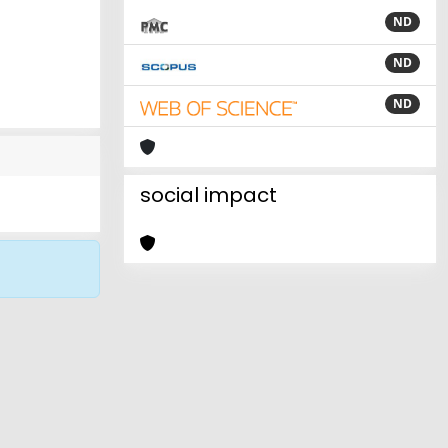
ND
ND
ND
social impact