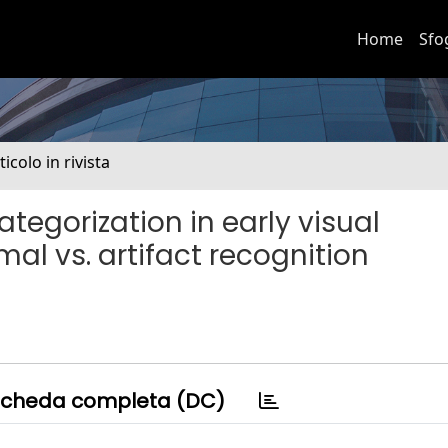
Home
Sfo
ticolo in rivista
egorization in early visual
mal vs. artifact recognition
cheda completa (DC)