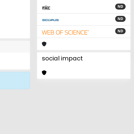
ND
ND
ND
social impact