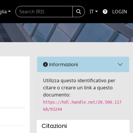
glia
IT
LOGIN
Informazioni
Utilizza questo identificativo per
citare o creare un link a questo
documento:
https://hdl.handle.net/20.500.117
68/93244
Citazioni