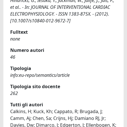
Hindricks, G., Iesaka, Y., Jackman, W., Jalife, J., Jais, P.,
et al.. - In: JOURNAL OF INTERVENTIONAL CARDIAC
ELECTROPHYSIOLOGY. - ISSN 1383-875X. - (2012).
[10.1007/s10840-012-9672-7]
Fulltext
none
Numero autori
46
Tipologia
info:eu-repo/semantics/article
Tipologia sito docente
262
Tutti gli autori
Calkins, H; Kuck, Kh; Cappato, R; Brugada, J;
Camm, Aj; Chen, Sa; Crijns, Hj; Damiano RJ, Jr;
Davies, Dw; Dimarco, J; Edgerton, J; Ellenbogen, K;