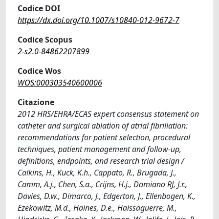
Codice DOI
https://dx.doi.org/10.1007/s10840-012-9672-7
Codice Scopus
2-s2.0-84862207899
Codice Wos
WOS:000303540600006
Citazione
2012 HRS/EHRA/ECAS expert consensus statement on
catheter and surgical ablation of atrial fibrillation:
recommendations for patient selection, procedural
techniques, patient management and follow-up,
definitions, endpoints, and research trial design /
Calkins, H., Kuck, K.h., Cappato, R., Brugada, J.,
Camm, A.j., Chen, S.a., Crijns, H.j., Damiano RJ, J.r.,
Davies, D.w., Dimarco, J., Edgerton, J., Ellenbogen, K.,
Ezekowitz, M.d., Haines, D.e., Haissaguerre, M.,