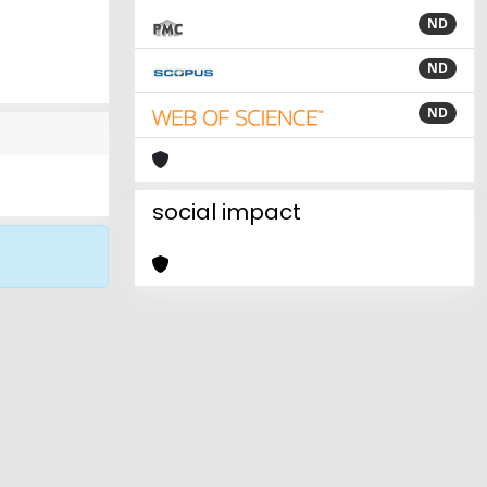
ND
ND
ND
social impact