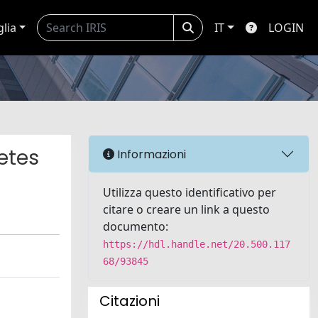
glia
IT
LOGIN
etes
Informazioni
Utilizza questo identificativo per
citare o creare un link a questo
documento:
https://hdl.handle.net/20.500.117
68/93845
Citazioni