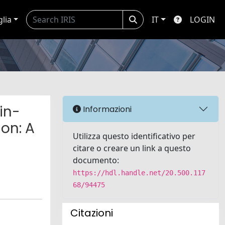
glia
IT
LOGIN
in-
Informazioni
ion: A
Utilizza questo identificativo per
citare o creare un link a questo
documento:
https://hdl.handle.net/20.500.117
68/94475
Citazioni