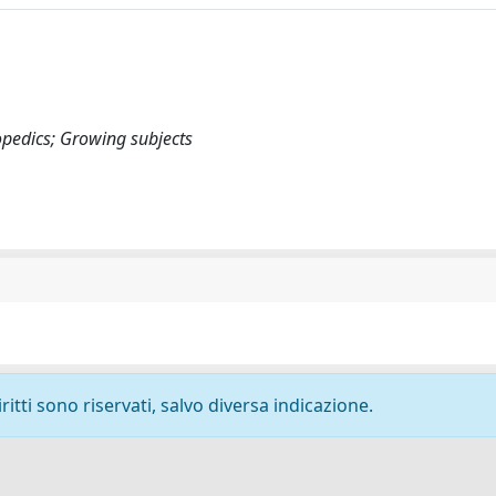
opedics; Growing subjects
ritti sono riservati, salvo diversa indicazione.