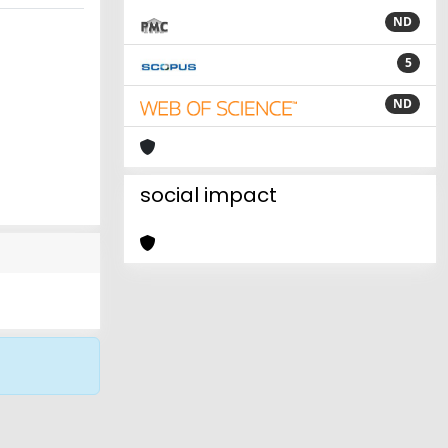
ND
5
ND
social impact