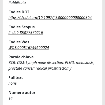
Pubblicato
Codice DOI
https://dx.doi.org/10.1097/JU.0000000000000504
Codice Scopus
2-s2.0-85077570216
Codice Wos
WOS:000516749600024
Parole chiave
BCR; CSM; Lymph node dissection; PLND; metastasis;
prostate cancer; radical prostatectomy
Fulltext
none
Numero autori
14