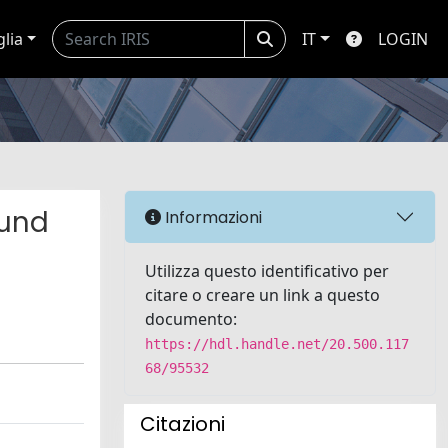
glia
IT
LOGIN
ound
Informazioni
Utilizza questo identificativo per
citare o creare un link a questo
documento:
https://hdl.handle.net/20.500.117
68/95532
Citazioni