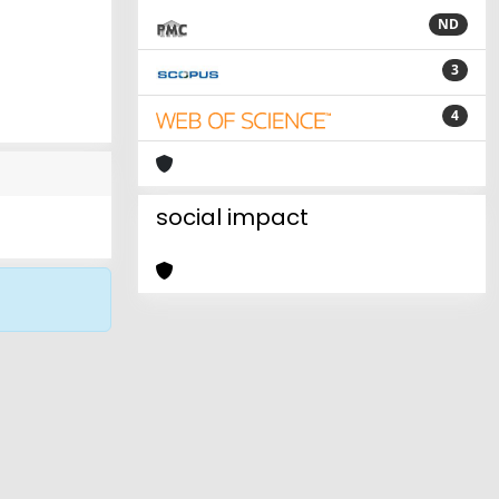
ND
3
4
social impact