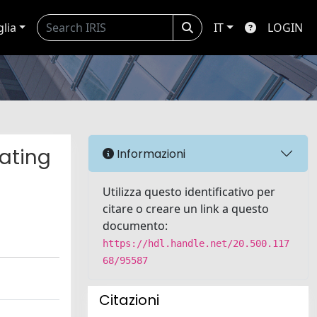
glia
IT
LOGIN
ating
Informazioni
Utilizza questo identificativo per
citare o creare un link a questo
documento:
https://hdl.handle.net/20.500.117
68/95587
Citazioni