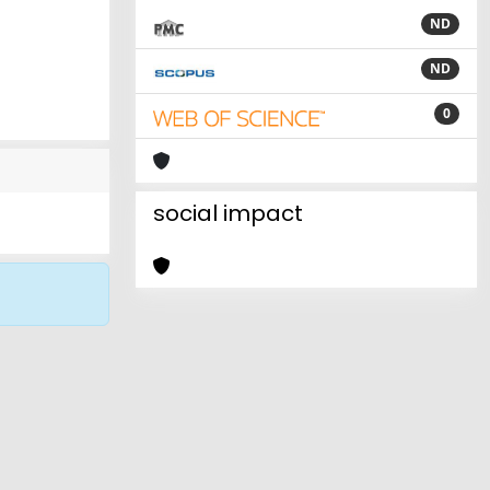
ND
ND
0
social impact