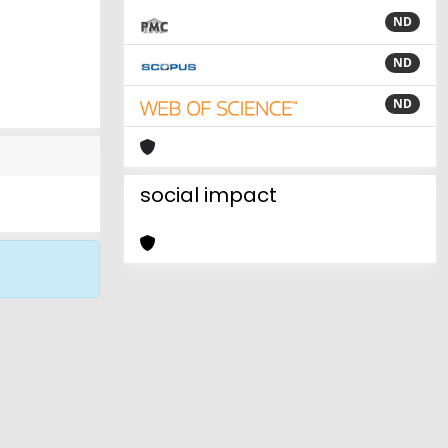
ND
ND
ND
social impact