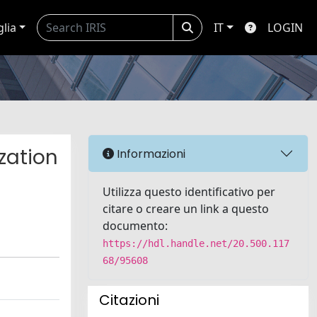
glia
IT
LOGIN
ization
Informazioni
Utilizza questo identificativo per
citare o creare un link a questo
documento:
https://hdl.handle.net/20.500.117
68/95608
Citazioni