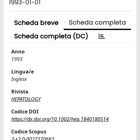
1993-01-01
Scheda completa
Scheda breve
Scheda completa (DC)
Anno
1993
Lingua/e
Inglese
Rivista
HEPATOLOGY
Codice DOI
https://dx.doi.org/10.1002/hep.1840180514
Codice Scopus
2-s2.0-0027370661