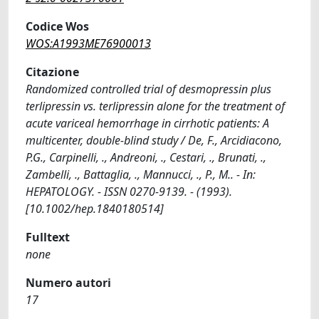
Codice Wos
WOS:A1993ME76900013
Citazione
Randomized controlled trial of desmopressin plus
terlipressin vs. terlipressin alone for the treatment of
acute variceal hemorrhage in cirrhotic patients: A
multicenter, double-blind study / De, F., Arcidiacono,
P.G., Carpinelli, ., Andreoni, ., Cestari, ., Brunati, .,
Zambelli, ., Battaglia, ., Mannucci, ., P., M.. - In:
HEPATOLOGY. - ISSN 0270-9139. - (1993).
[10.1002/hep.1840180514]
Fulltext
none
Numero autori
17