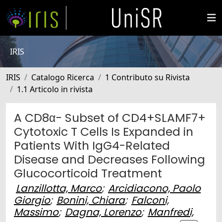
IRIS
IRIS
Catalogo Ricerca
1 Contributo su Rivista
1.1 Articolo in rivista
A CD8α− Subset of CD4+SLAMF7+
Cytotoxic T Cells Is Expanded in
Patients With IgG4-Related
Disease and Decreases Following
Glucocorticoid Treatment
Lanzillotta, Marco
;
Arcidiacono, Paolo
Giorgio
;
Bonini, Chiara
;
Falconi,
Massimo
;
Dagna, Lorenzo
;
Manfredi,