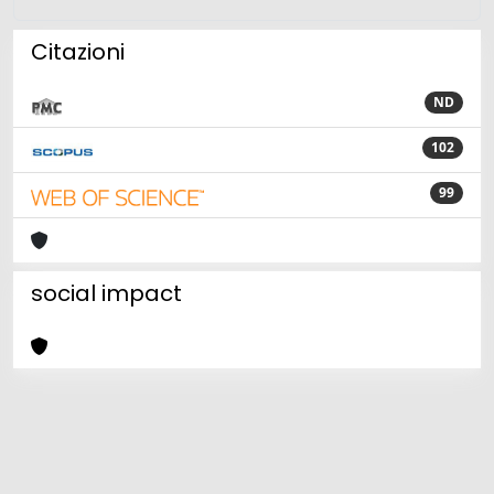
Citazioni
ND
102
99
social impact
Powered by
IRIS
-
about IRIS
-