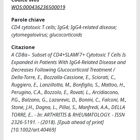
WOS:000436236500019
Parole chiave
CD4 cytotoxic T cells; IgG4; IgG4-related disease;
cytomegalovirus; glucocorticoids
Citazione
A CD8α− Subset of CD4+SLAMF7+ Cytotoxic T Cells Is
Expanded in Patients With IgG4-Related Disease and
Decreases Following Glucocorticoid Treatment /
Della-Torre, E., Bozzalla-Cassione, E., Sciorati, C.,
Ruggiero, E., Lanzillotta, M., Bonfiglio, S., Mattoo, H.,
Perugino, C.A., Bozzolo, E., Rovati, L., Arcidiacono,
P.G., Balzano, G., Lazarevic, D., Bonini, C., Falconi, M.,
Stone, J.H., Dagna, L., Pillai, S., Manfredi, A.A., DELLA
TORRE, E.. - In: ARTHRITIS & RHEUMATOLOGY. - ISSN
2326-5191. - (2018). [Epub ahead of print]
[10.1002/art.40469]