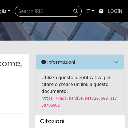
glia
IT
LOGIN
ncome,
Informazioni
Utilizza questo identificativo per
citare o creare un link a questo
documento:
https://hdl.handle.net/20.500.117
68/95882
Citazioni