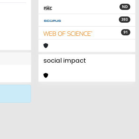
ND
393
91
social impact