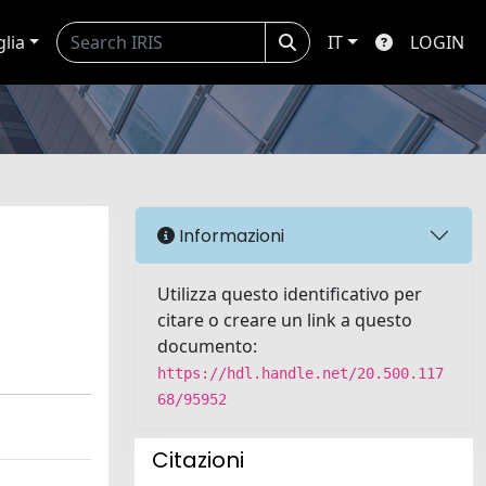
glia
IT
LOGIN
Informazioni
Utilizza questo identificativo per
citare o creare un link a questo
documento:
https://hdl.handle.net/20.500.117
68/95952
Citazioni