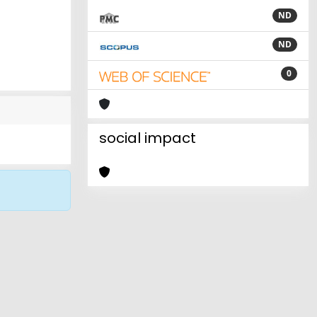
ND
ND
0
social impact