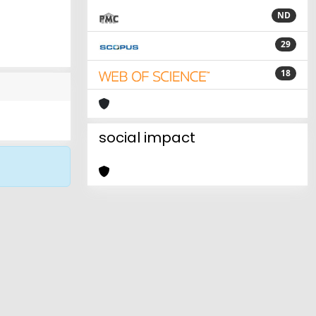
ND
29
18
social impact