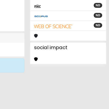
ND
ND
ND
social impact