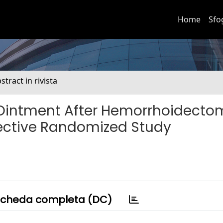
Home
Sfo
stract in rivista
te Ointment After Hemorrhoidecto
pective Randomized Study
cheda completa (DC)