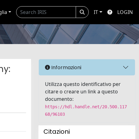
glia
IT
LOGIN
my:
Informazioni
Utilizza questo identificativo per
citare o creare un link a questo
documento:
https://hdl.handle.net/20.500.117
68/96103
Citazioni