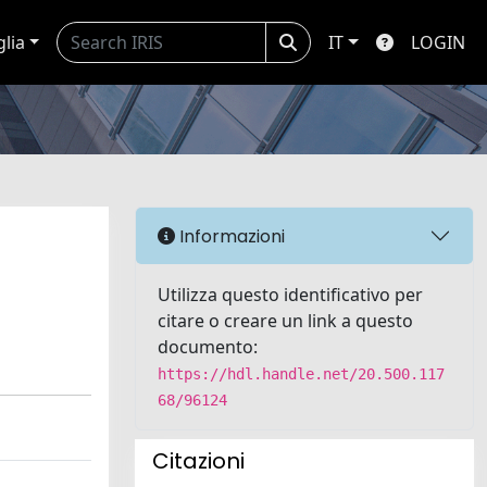
glia
IT
LOGIN
Informazioni
Utilizza questo identificativo per
citare o creare un link a questo
documento:
https://hdl.handle.net/20.500.117
68/96124
Citazioni