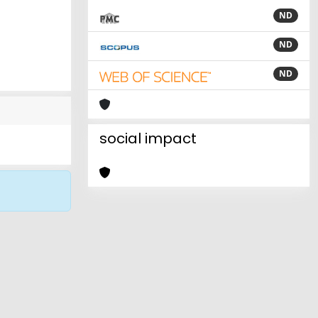
ND
ND
ND
social impact