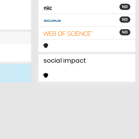
ND
ND
ND
social impact