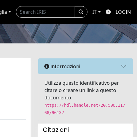
glia
IT
LOGIN
Informazioni
Utilizza questo identificativo per
citare o creare un link a questo
documento:
https://hdl.handle.net/20.500.117
68/96132
Citazioni