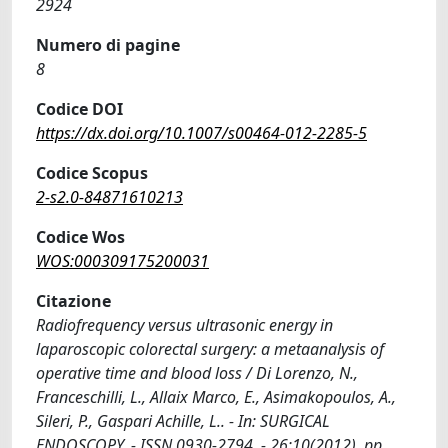
2924
Numero di pagine
8
Codice DOI
https://dx.doi.org/10.1007/s00464-012-2285-5
Codice Scopus
2-s2.0-84871610213
Codice Wos
WOS:000309175200031
Citazione
Radiofrequency versus ultrasonic energy in
laparoscopic colorectal surgery: a metaanalysis of
operative time and blood loss / Di Lorenzo, N.,
Franceschilli, L., Allaix Marco, E., Asimakopoulos, A.,
Sileri, P., Gaspari Achille, L.. - In: SURGICAL
ENDOSCOPY. - ISSN 0930-2794. - 26:10(2012), pp.