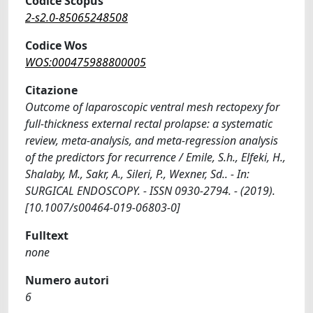
Codice Scopus
2-s2.0-85065248508
Codice Wos
WOS:000475988800005
Citazione
Outcome of laparoscopic ventral mesh rectopexy for
full-thickness external rectal prolapse: a systematic
review, meta-analysis, and meta-regression analysis
of the predictors for recurrence / Emile, S.h., Elfeki, H.,
Shalaby, M., Sakr, A., Sileri, P., Wexner, Sd.. - In:
SURGICAL ENDOSCOPY. - ISSN 0930-2794. - (2019).
[10.1007/s00464-019-06803-0]
Fulltext
none
Numero autori
6