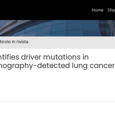
Home
Sfo
ticolo in rivista
fies driver mutations in
graphy-detected lung cancers