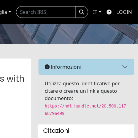
glia
IT
LOGIN
Informazioni
 with
Utilizza questo identificativo per
citare o creare un link a questo
documento:
https://hdl.handle.net/20.500.117
68/96499
Citazioni