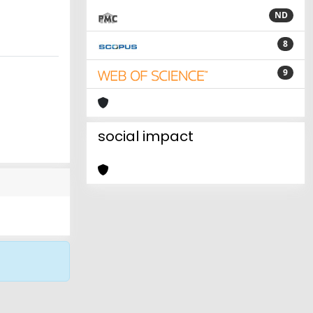
ND
8
9
social impact