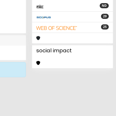
ND
29
25
social impact