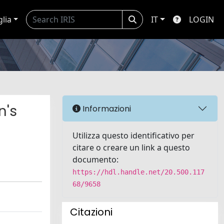
glia
IT
LOGIN
n's
Informazioni
Utilizza questo identificativo per
citare o creare un link a questo
documento:
https://hdl.handle.net/20.500.117
68/9658
Citazioni