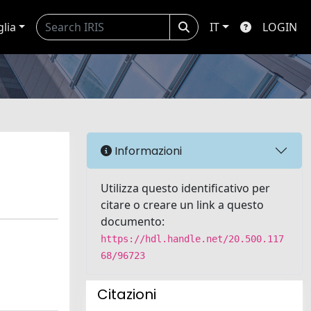
glia
IT
LOGIN
Informazioni
Utilizza questo identificativo per
citare o creare un link a questo
documento:
https://hdl.handle.net/20.500.117
68/96723
Citazioni